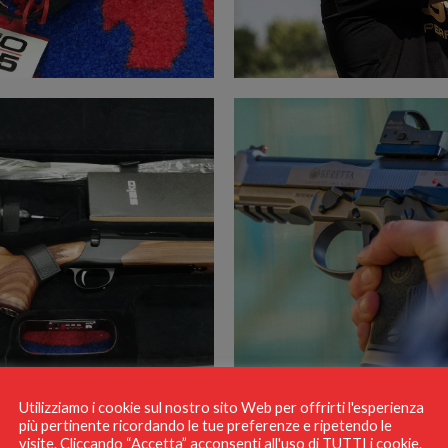
Utilizziamo i cookie sul nostro sito Web per offrirti l'esperienza
più pertinente ricordando le tue preferenze e ripetendo le
visite. Cliccando “Accetta” acconsenti all'uso di TUTTI i cookie.