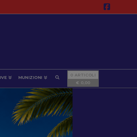
Faceboo
0 ARTICOLI
OVE
MUNIZIONI
€
0,00