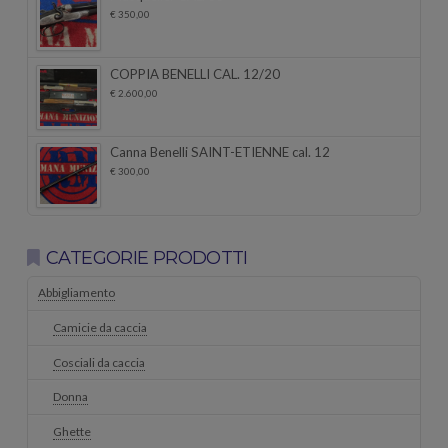
€
350,00
COPPIA BENELLI CAL. 12/20
€
2.600,00
Canna Benelli SAINT-ETIENNE cal. 12
€
300,00
CATEGORIE PRODOTTI
Abbigliamento
Camicie da caccia
Cosciali da caccia
Donna
Ghette