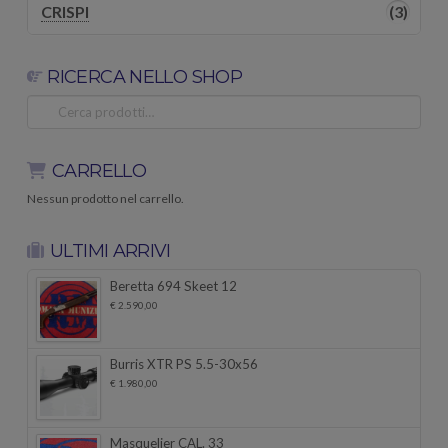
CRISPI
(3)
RICERCA NELLO SHOP
Cerca:
CARRELLO
Nessun prodotto nel carrello.
ULTIMI ARRIVI
Beretta 694 Skeet 12
€
2.590,00
Burris XTR PS 5.5-30x56
€
1.980,00
Masquelier CAL. 33