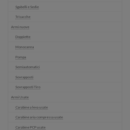
Sgabelli e Sedie
Trisacche
Armi nuove
Doppiette
Monocanna
Pompa
Semiautomatici
Sovrapposti
Sovrapposti Tiro
Armi Usate
Carabine a leva usate
Carabine aria compressa usate
Carabine PCP usate