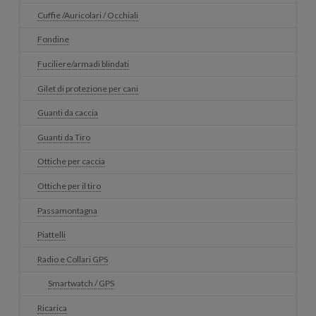
Cuffie /Auricolari / Occhiali
Fondine
Fuciliere/armadi blindati
Gilet di protezione per cani
Guanti da caccia
Guanti da Tiro
Ottiche per caccia
Ottiche per il tiro
Passamontagna
Piattelli
Radio e Collari GPS
Smartwatch / GPS
Ricarica