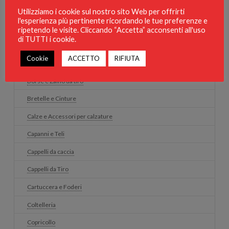
Accessori
Utilizziamo i cookie sul nostro sito Web per offrirti
l'esperienza più pertinente ricordando le tue preferenze e
Attrezzature per la caccia
ripetendo le visite. Cliccando “Accetta” acconsenti all'uso
di TUTTI i cookie.
Borracce
Cookie
ACCETTO
RIFIUTA
Borse e Zaino da caccia
Borse e Zaino da tiro
Bretelle e Cinture
Calze e Accessori per calzature
Capanni e Teli
Cappelli da caccia
Cappelli da Tiro
Cartuccera e Foderi
Coltelleria
Copricollo