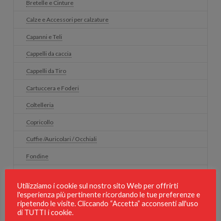
Bretelle e Cinture
Calze e Accessori per calzature
Capanni e Teli
Cappelli da caccia
Cappelli da Tiro
Cartuccera e Foderi
Coltelleria
Copricollo
Cuffie /Auricolari / Occhiali
Fondine
Fuciliere/armadi blindati
Utilizziamo i cookie sul nostro sito Web per offrirti
Gilet di protezione per cani
l'esperienza più pertinente ricordando le tue preferenze e
ripetendo le visite. Cliccando “Accetta” acconsenti all'uso
Guanti da caccia
di TUTTI i cookie.