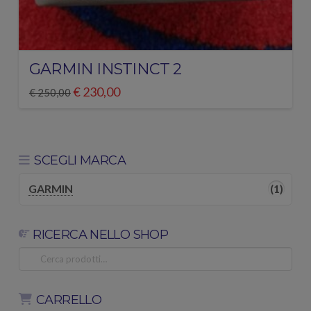
GARMIN INSTINCT 2
Il
Il
€
230,00
€
250,00
prezzo
prezzo
originale
attuale
era:
è:
€ 250,00.
€ 230,00.
SCEGLI MARCA
GARMIN
(1)
RICERCA NELLO SHOP
Cerca:
CARRELLO