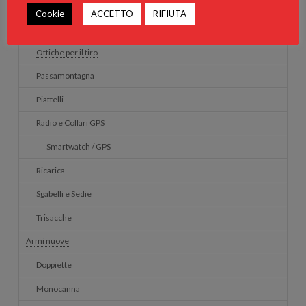
Guanti da Tiro
Cookie
ACCETTO
RIFIUTA
Ottiche per caccia
Ottiche per il tiro
Passamontagna
Piattelli
Radio e Collari GPS
Smartwatch / GPS
Ricarica
Sgabelli e Sedie
Trisacche
Armi nuove
Doppiette
Monocanna