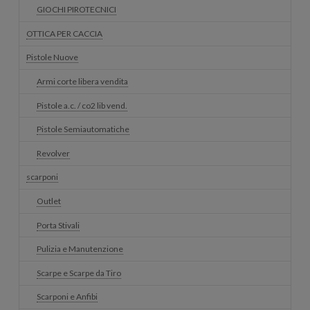
GIOCHI PIROTECNICI
OTTICA PER CACCIA
Pistole Nuove
Armi corte libera vendita
Pistole a.c. / co2 lib vend.
Pistole Semiautomatiche
Revolver
scarponi
Outlet
Porta Stivali
Pulizia e Manutenzione
Scarpe e Scarpe da Tiro
Scarponi e Anfibi