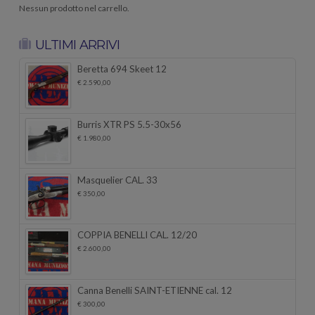
Nessun prodotto nel carrello.
ULTIMI ARRIVI
Beretta 694 Skeet 12
€
2.590,00
Burris XTR PS 5.5-30x56
€
1.980,00
Masquelier CAL. 33
€
350,00
COPPIA BENELLI CAL. 12/20
€
2.600,00
Canna Benelli SAINT-ETIENNE cal. 12
€
300,00