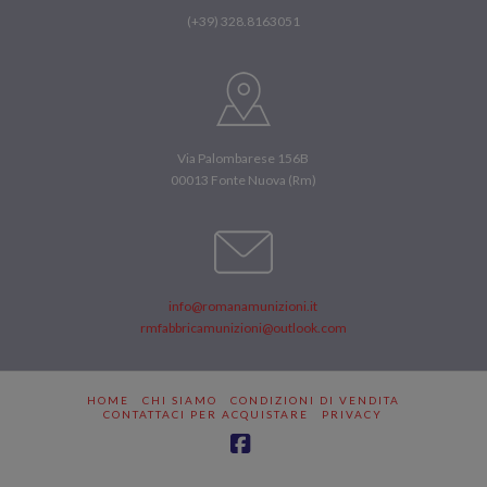
(+39) 328.8163051
Via Palombarese 156B
00013 Fonte Nuova (Rm)
info@romanamunizioni.it
rmfabbricamunizioni@outlook.com
HOME
CHI SIAMO
CONDIZIONI DI VENDITA
CONTATTACI PER ACQUISTARE
PRIVACY
Facebook