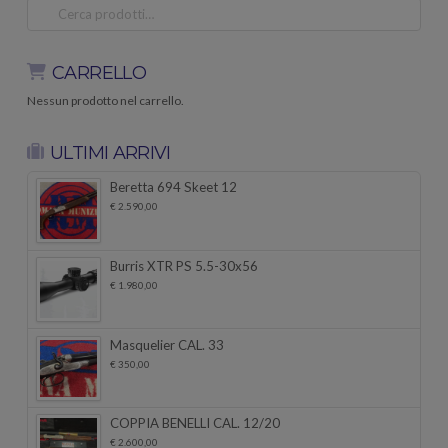
Cerca:
CARRELLO
Nessun prodotto nel carrello.
ULTIMI ARRIVI
Beretta 694 Skeet 12
€
2.590,00
Burris XTR PS 5.5-30x56
€
1.980,00
Masquelier CAL. 33
€
350,00
COPPIA BENELLI CAL. 12/20
€
2.600,00