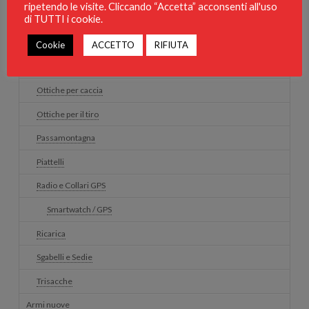
ripetendo le visite. Cliccando “Accetta” acconsenti all'uso
di TUTTI i cookie.
Gilet di protezione per cani
Guanti da caccia
Cookie
ACCETTO
RIFIUTA
Guanti da Tiro
Ottiche per caccia
Ottiche per il tiro
Passamontagna
Piattelli
Radio e Collari GPS
Smartwatch / GPS
Ricarica
Sgabelli e Sedie
Trisacche
Armi nuove