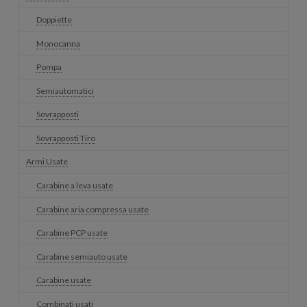
Doppiette
Monocanna
Pompa
Semiautomatici
Sovrapposti
Sovrapposti Tiro
Armi Usate
Carabine a leva usate
Carabine aria compressa usate
Carabine PCP usate
Carabine semiauto usate
Carabine usate
Combinati usati