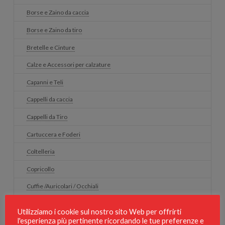
Borse e Zaino da caccia
Borse e Zaino da tiro
Bretelle e Cinture
Calze e Accessori per calzature
Capanni e Teli
Cappelli da caccia
Cappelli da Tiro
Cartuccera e Foderi
Coltelleria
Copricollo
Cuffie /Auricolari / Occhiali
Fondine
Utilizziamo i cookie sul nostro sito Web per offrirti
l'esperienza più pertinente ricordando le tue preferenze e
Fuciliere/armadi blindati