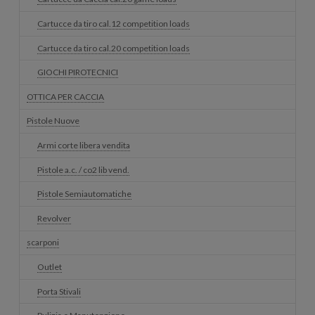
Cartucce da tiro cal.12 competition loads
Cartucce da tiro cal.20 competition loads
GIOCHI PIROTECNICI
OTTICA PER CACCIA
Pistole Nuove
Armi corte libera vendita
Pistole a.c. / co2 lib vend.
Pistole Semiautomatiche
Revolver
scarponi
Outlet
Porta Stivali