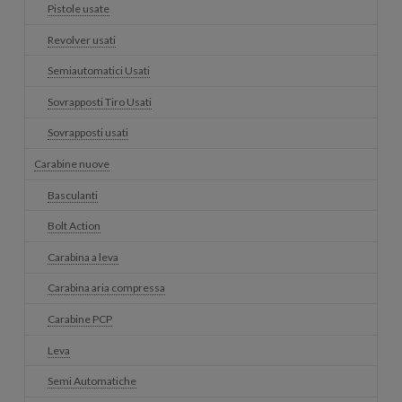
Pistole usate
Revolver usati
Semiautomatici Usati
Sovrapposti Tiro Usati
Sovrapposti usati
Carabine nuove
Basculanti
Bolt Action
Carabina a leva
Carabina aria compressa
Carabine PCP
Leva
Semi Automatiche