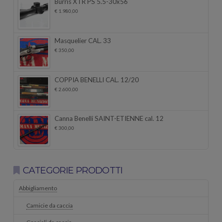
Burris XTR PS 5.5-30x56
€
1.980,00
Masquelier CAL. 33
€
350,00
COPPIA BENELLI CAL. 12/20
€
2.600,00
Canna Benelli SAINT-ETIENNE cal. 12
€
300,00
CATEGORIE PRODOTTI
Abbigliamento
Camicie da caccia