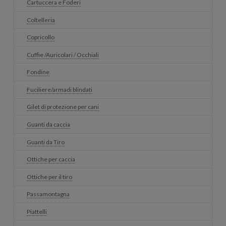
Cartuccera e Foderi
Coltelleria
Copricollo
Cuffie /Auricolari / Occhiali
Fondine
Fuciliere/armadi blindati
Gilet di protezione per cani
Guanti da caccia
Guanti da Tiro
Ottiche per caccia
Ottiche per il tiro
Passamontagna
Piattelli