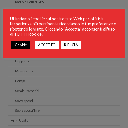
Radio e Collari GPS
Smartwatch / GPS
Utilizziamo i cookie sul nostro sito Web per offrirti
Ricarica
l'esperienza più pertinente ricordando le tue preferenze e
ripetendo le visite. Cliccando “Accetta” acconsenti all'uso
Sgabelli e Sedie
di TUTTI i cookie.
Trisacche
Cookie
ACCETTO
RIFIUTA
Armi nuove
Doppiette
Monocanna
Pompa
Semiautomatici
Sovrapposti
Sovrapposti Tiro
Armi Usate