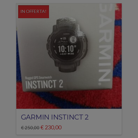
IN OFFERTA!
GARMIN INSTINCT 2
Il
Il
€
230,00
€
250,00
prezzo
prezzo
originale
attuale