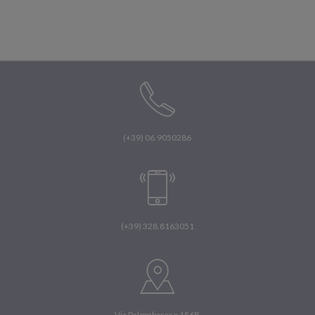
era:
è:
€ 250,00.
€ 230,00.
(+39) 06.9050286
(+39) 328.8163051
Via Palombarese 156B