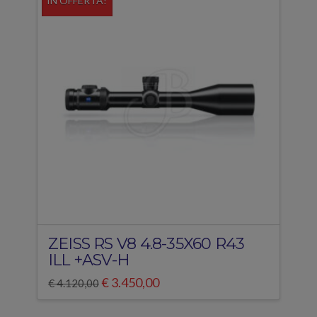
IN OFFERTA!
ZEISS RS V8 4.8-35X60 R43
ILL +ASV-H
Il
Il
€
3.450,00
€
4.120,00
prezzo
prezzo
originale
attuale
era:
è: