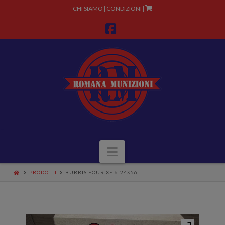
CHI SIAMO
CONDIZIONI
|
|
Facebook
Navigazione
PRODOTTI
BURRIS FOUR XE 6-24×56