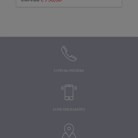
prezzo
prezzo
originale
attuale
era:
è:
€ 879,00.
€ 750,00.
(+39) 06.9050286
(+39) 328.8163051