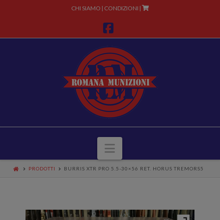
CHI SIAMO
CONDIZIONI
|
|
Facebook
Navigazione
PRODOTTI
BURRIS XTR PRO 5.5-30×56 RET. HORUS TREMORS5