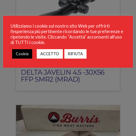
Utilizziamo i cookie sul nostro sito Web per offrirti
l'esperienza più pertinente ricordando le tue preferenze e
ripetendo le visite. Cliccando “Accetta” acconsenti all'uso
di TUTTI i cookie.
Cookie
ACCETTO
RIFIUTA
DELTA JAVELIN 4.5 -30X56
FFP SMR2 (MRAD)