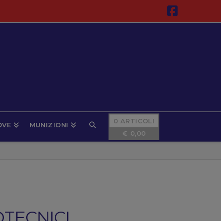
Faceboo
0 ARTICOLI
OVE
MUNIZIONI
€
0,00
OTECNICI