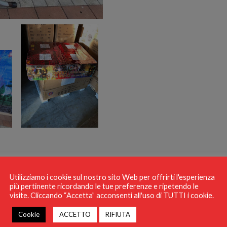
Utilizziamo i cookie sul nostro sito Web per offrirti l'esperienza
più pertinente ricordando le tue preferenze e ripetendo le
visite. Cliccando “Accetta” acconsenti all'uso di TUTTI i cookie.
Cookie
ACCETTO
RIFIUTA