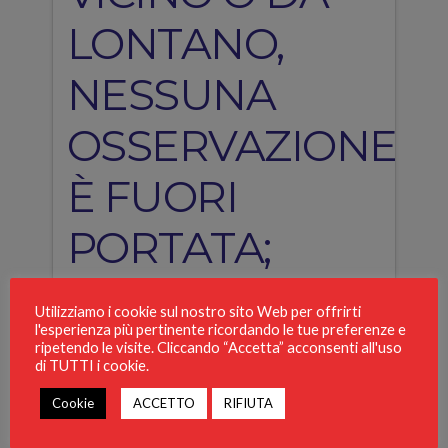
LONTANO,
NESSUNA
OSSERVAZIONE
È FUORI
PORTATA;
ATTRAVERSO
Utilizziamo i cookie sul nostro sito Web per offrirti
l'esperienza più pertinente ricordando le tue preferenze e
LE PRECISE
ripetendo le visite. Cliccando “Accetta” acconsenti all'uso
di TUTTI i cookie.
OTTICHE TUTTI
Cookie
ACCETTO
RIFIUTA