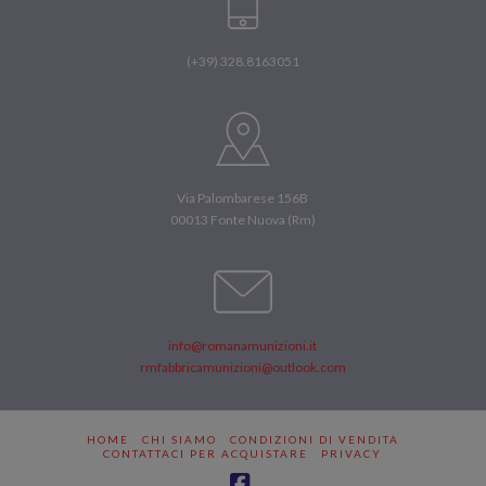
(+39) 328.8163051
Via Palombarese 156B
00013 Fonte Nuova (Rm)
info@romanamunizioni.it
rmfabbricamunizioni@outlook.com
HOME
CHI SIAMO
CONDIZIONI DI VENDITA
CONTATTACI PER ACQUISTARE
PRIVACY