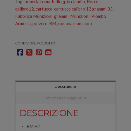
Tag:
armeria roma
,
belleggia claudio
,
Borre
,
calibro12
,
cartucce
,
cartucce calibro 12 grammi 33
,
Fabbrica Munizioni
,
grammi
,
Munizioni
,
Piombo
Armeria
,
polvere
,
RM
,
romana munizioni
CONDIVIDI IL PRODOTTO
Descrizione
Informazioni aggiuntive
DESCRIZIONE
RM F2