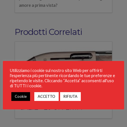
amore a prima vista?
Prodotti Correlati
Utilizziamo i cookie sul nostro sito Web per offrirti
l'esperienza più pertinente ricordando le tue preferenze e
ripetendo le visite. Cliccando “Accetta” acconsenti all'uso
di TUTTI i cookie.
Cookie
ACCETTO
RIFIUTA
BERETTA A400 ACTION
CAL.12 – 20 OFFERTA