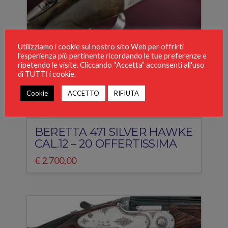
Utilizziamo i cookie sul nostro sito Web per offrirti
l'esperienza più pertinente ricordando le tue preferenze e
ripetendo le visite. Cliccando “Accetta” acconsenti all'uso
di TUTTI i cookie.
Cookie
ACCETTO
RIFIUTA
BERETTA 471 SILVER HAWKE
CAL.12 – 20 OFFERTISSIMA
€
2.700,00