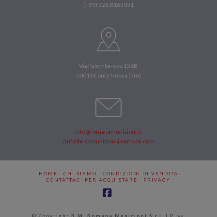
(+39) 328.8163051
Via Palombarese 156B
00013 Fonte Nuova (Rm)
info@romanamunizioni.it
rmfabbricamunizioni@outlook.com
HOME
CHI SIAMO
CONDIZIONI DI VENDITA
CONTATTACI PER ACQUISTARE
PRIVACY
Facebook
© Copyright
R.M. Romana Munizioni S.r.l.
| P.Iva