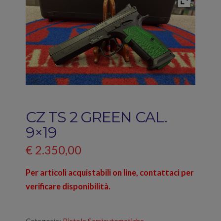
CZ TS 2 GREEN CAL.
9×19
€
2.350,00
Per articoli acquistabili on line, contattaci per
verificare disponibilità.