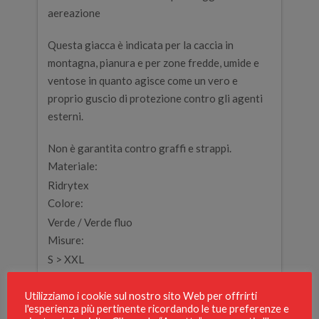
aereazione
Questa giacca è indicata per la caccia in
montagna, pianura e per zone fredde, umide e
ventose in quanto agisce come un vero e
proprio guscio di protezione contro gli agenti
esterni.
Non è garantita contro graffi e strappi.
Materiale:
Ridrytex
Colore:
Verde / Verde fluo
Misure:
S > XXL
Peso:
gr. 410
Utilizziamo i cookie sul nostro sito Web per offrirti
l'esperienza più pertinente ricordando le tue preferenze e