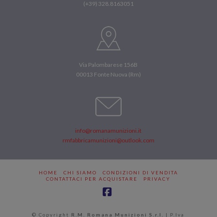
(+39) 328.8163051
Via Palombarese 156B
00013 Fonte Nuova (Rm)
info@romanamunizioni.it
rmfabbricamunizioni@outlook.com
HOME
CHI SIAMO
CONDIZIONI DI VENDITA
CONTATTACI PER ACQUISTARE
PRIVACY
Facebook
© Copyright
R.M. Romana Munizioni S.r.l.
| P.Iva