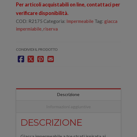
Per articoli acquistabili on line, contattaci per
verificare disponibilità.
COD:
R2175
Categoria:
Impermeabile
Tag:
giacca
impermiabile
,
riserva
CONDIVIDI IL PRODOTTO
Descrizione
Informazioni aggiuntive
DESCRIZIONE
Giacca impermeabile a tre strati ispirata ai