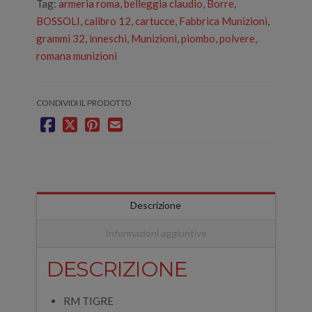
Tag:
armeria roma
,
belleggia claudio
,
Borre
,
BOSSOLI
,
calibro 12
,
cartucce
,
Fabbrica Munizioni
,
grammi 32
,
inneschi
,
Munizioni
,
piombo
,
polvere
,
romana munizioni
CONDIVIDI IL PRODOTTO
Descrizione
Informazioni aggiuntive
DESCRIZIONE
RM TIGRE