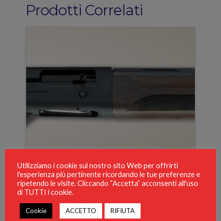
Prodotti Correlati
Utilizziamo i cookie sul nostro sito Web per offrirti
l'esperienza più pertinente ricordando le tue preferenze e
ripetendo le visite. Cliccando “Accetta” acconsenti all'uso
di TUTTI i cookie.
BERETTA A300 OUTLANDER
Cookie
ACCETTO
RIFIUTA