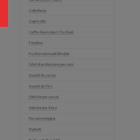
Coltelleria
Copricollo
Cuffie /Auricolari / Occhiali
Fondine
Fuciliere/armadi blindati
Gilet di protezione per cani
Guanti da caccia
Guanti da Tiro
Ottiche per caccia
Ottiche per il tiro
Passamontagna
Piattelli