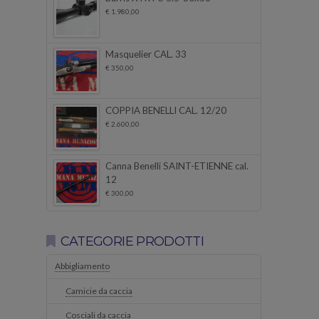
€
1.980,00
Masquelier CAL. 33
€
350,00
COPPIA BENELLI CAL. 12/20
€
2.600,00
Canna Benelli SAINT-ETIENNE cal.
12
€
300,00
CATEGORIE PRODOTTI
Abbigliamento
Camicie da caccia
Cosciali da caccia