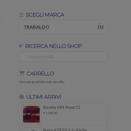
SCEGLI MARCA
TRABALDO
(1)
RICERCA NELLO SHOP
Cerca:
CARRELLO
Nessun prodotto nel carrello.
ULTIMI ARRIVI
Beretta 694 Skeet 12
€
2.590,00
Burris XTR PS 5.5-30x56