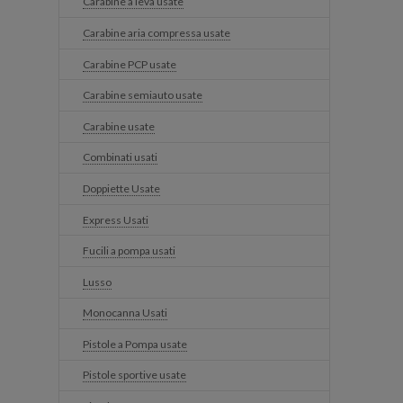
Carabine a leva usate
Carabine aria compressa usate
Carabine PCP usate
Carabine semiauto usate
Carabine usate
Combinati usati
Doppiette Usate
Express Usati
Fucili a pompa usati
Lusso
Monocanna Usati
Pistole a Pompa usate
Pistole sportive usate