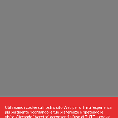
Utilizziamo i cookie sul nostro sito Web per offrirti l'esperienza
più pertinente ricordando le tue preferenze e ripetendo le
visite. Cliccando “Accetta” acconsenti all'uso di TUTTI i cookie.