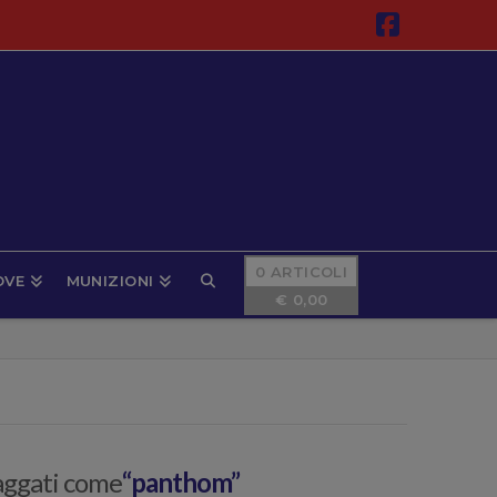
Faceboo
0 ARTICOLI
OVE
MUNIZIONI
€
0,00
taggati come
“panthom”