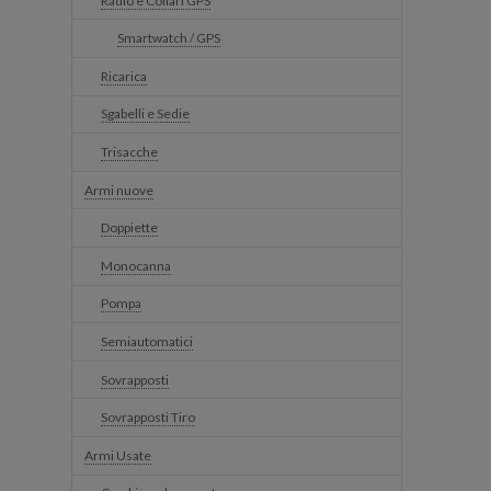
Radio e Collari GPS
Smartwatch / GPS
Ricarica
Sgabelli e Sedie
Trisacche
Armi nuove
Doppiette
Monocanna
Pompa
Semiautomatici
Sovrapposti
Sovrapposti Tiro
Armi Usate