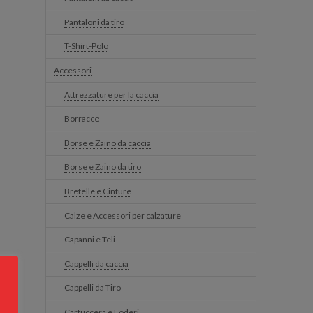
Pantaloni da tiro
T-Shirt-Polo
Accessori
Attrezzature per la caccia
Borracce
Borse e Zaino da caccia
Borse e Zaino da tiro
Bretelle e Cinture
Calze e Accessori per calzature
Capanni e Teli
Cappelli da caccia
Cappelli da Tiro
Cartuccera e Foderi